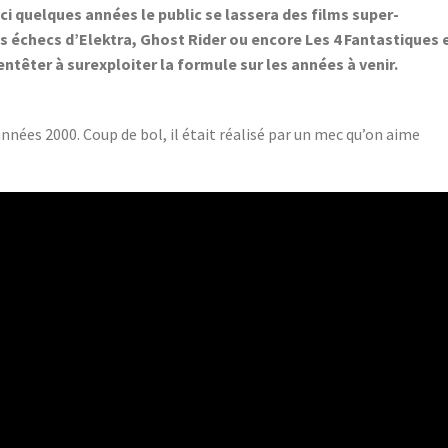
ici quelques années le public se lassera des films super-
ts échecs d’Elektra, Ghost Rider ou encore Les 4 Fantastiques 
entêter à surexploiter la formule sur les années à venir.
nnées 2000. Coup de bol, il était réalisé par un mec qu’on aime