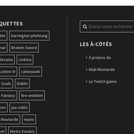
IQUETTES
Recherche
pour
:
ble
barrington pheloung
LES À-CÔTÉS
man
Broken Sword
À propos de
levania
cinéma
Klub Moutarde
ization VI
cyberpunk
Le Twitch game
 Souls
Diablo
l Fantasy
fire emblem
zon
jeu vidéo
b Moutarde
mario
vel
Metro Exodus