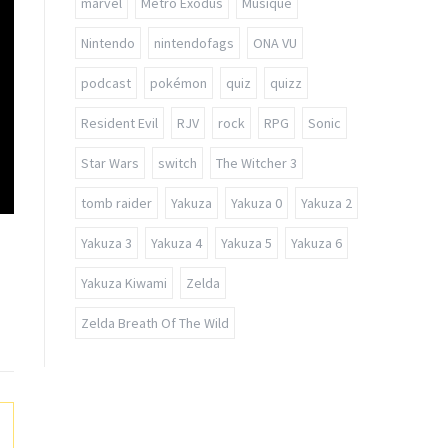
marvel
Metro Exodus
Musique
Nintendo
nintendofags
ONA VU
podcast
pokémon
quiz
quizz
Resident Evil
RJV
rock
RPG
Sonic
Star Wars
switch
The Witcher 3
tomb raider
Yakuza
Yakuza 0
Yakuza 2
Yakuza 3
Yakuza 4
Yakuza 5
Yakuza 6
Yakuza Kiwami
Zelda
Zelda Breath Of The Wild