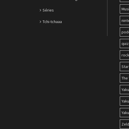
Mus
Séries
nin
Tchi-tchaaa
pod
quiz
roc
Sta
The 
Yak
Yaku
Yaku
Zel