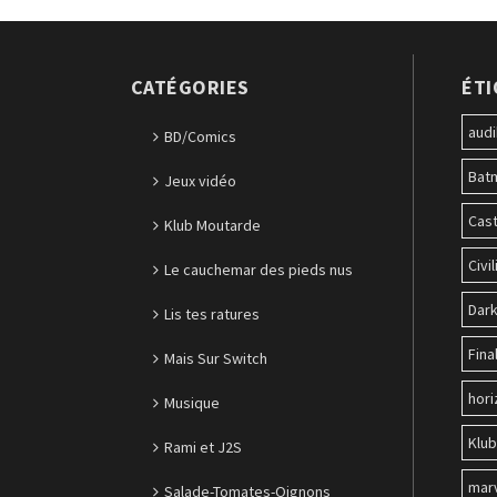
CATÉGORIES
ÉT
audi
BD/Comics
Bat
Jeux vidéo
Cast
Klub Moutarde
Civil
Le cauchemar des pieds nus
Dark
Lis tes ratures
Fina
Mais Sur Switch
hori
Musique
Klu
Rami et J2S
mar
Salade-Tomates-Oignons