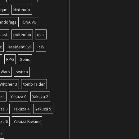
ique
Nintendo
tendofags
ONA VU
cast
pokémon
quiz
z
Resident Evil
RJV
k
RPG
Sonic
r Wars
switch
Witcher 3
tomb raider
uza
Yakuza 0
Yakuza 2
za 3
Yakuza 4
Yakuza 5
za 6
Yakuza Kiwami
da