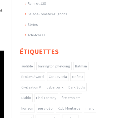
Rami et J2S
et
Salade-Tomates-Oignons
Séries
Tchi-tchaaa
ÉTIQUETTES
audible
barrington pheloung
Batman
Broken Sword
Castlevania
cinéma
Civilization VI
cyberpunk
Dark Souls
Diablo
Final Fantasy
fire emblem
horizon
jeu vidéo
Klub Moutarde
mario