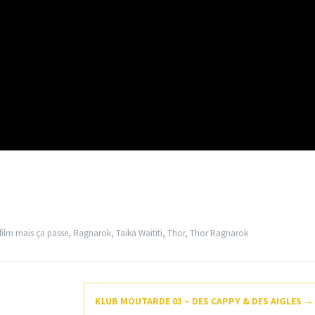
film mais ça passe
,
Ragnarok
,
Taika Waititi
,
Thor
,
Thor Ragnarok
KLUB MOUTARDE 03 – DES CAPPY & DES AIGLES
→