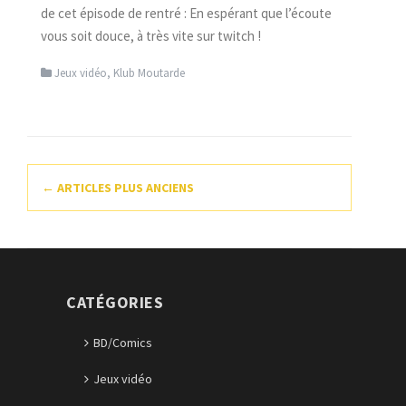
de cet épisode de rentré : En espérant que l’écoute
vous soit douce, à très vite sur twitch !
Jeux vidéo
,
Klub Moutarde
Navigation
←
ARTICLES PLUS ANCIENS
des
articles
CATÉGORIES
BD/Comics
Jeux vidéo