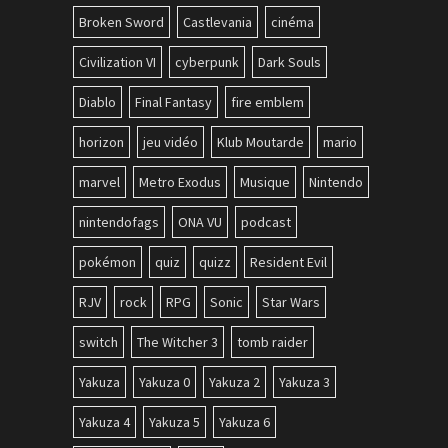
Broken Sword
Castlevania
cinéma
Civilization VI
cyberpunk
Dark Souls
Diablo
Final Fantasy
fire emblem
horizon
jeu vidéo
Klub Moutarde
mario
marvel
Metro Exodus
Musique
Nintendo
nintendofags
ONA VU
podcast
pokémon
quiz
quizz
Resident Evil
RJV
rock
RPG
Sonic
Star Wars
switch
The Witcher 3
tomb raider
Yakuza
Yakuza 0
Yakuza 2
Yakuza 3
Yakuza 4
Yakuza 5
Yakuza 6