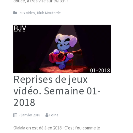
douce, à très vite sur twitch !
Jeux vidéo
,
Klub Moutarde
Reprises de jeux
vidéo. Semaine 01-
2018
7 janvier 2018
Foine
Olalala on est déjà en 2018 ! C’est fou comme le