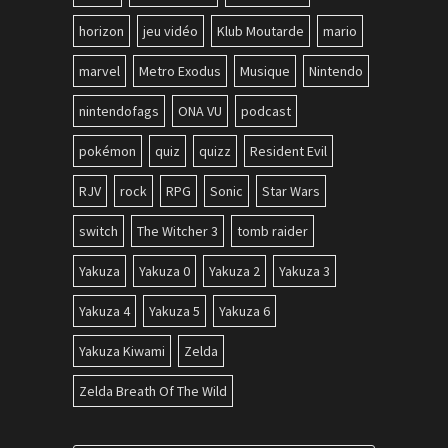
horizon
jeu vidéo
Klub Moutarde
mario
marvel
Metro Exodus
Musique
Nintendo
nintendofags
ONA VU
podcast
pokémon
quiz
quizz
Resident Evil
RJV
rock
RPG
Sonic
Star Wars
switch
The Witcher 3
tomb raider
Yakuza
Yakuza 0
Yakuza 2
Yakuza 3
Yakuza 4
Yakuza 5
Yakuza 6
Yakuza Kiwami
Zelda
Zelda Breath Of The Wild