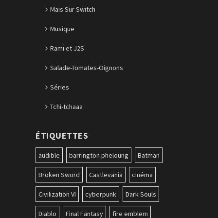
Mais Sur Switch
Musique
Rami et J2S
Salade-Tomates-Oignons
Séries
Tchi-tchaaa
ÉTIQUETTES
audible
barrington pheloung
Batman
Broken Sword
Castlevania
cinéma
Civilization VI
cyberpunk
Dark Souls
Diablo
Final Fantasy
fire emblem