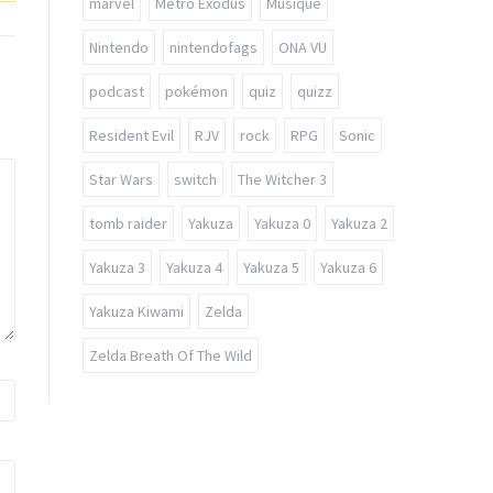
marvel
Metro Exodus
Musique
Nintendo
nintendofags
ONA VU
podcast
pokémon
quiz
quizz
Resident Evil
RJV
rock
RPG
Sonic
Star Wars
switch
The Witcher 3
tomb raider
Yakuza
Yakuza 0
Yakuza 2
Yakuza 3
Yakuza 4
Yakuza 5
Yakuza 6
Yakuza Kiwami
Zelda
Zelda Breath Of The Wild