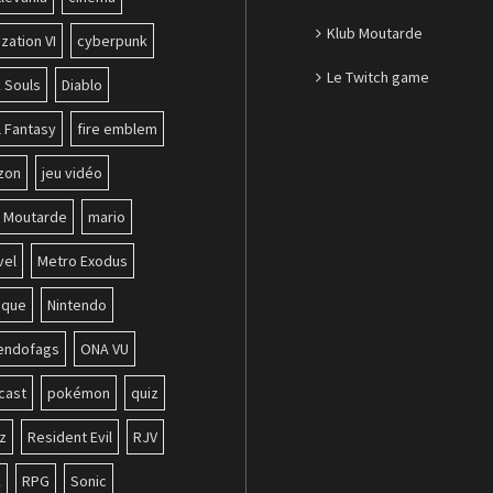
Klub Moutarde
ization VI
cyberpunk
Le Twitch game
 Souls
Diablo
l Fantasy
fire emblem
zon
jeu vidéo
b Moutarde
mario
vel
Metro Exodus
ique
Nintendo
tendofags
ONA VU
cast
pokémon
quiz
z
Resident Evil
RJV
k
RPG
Sonic