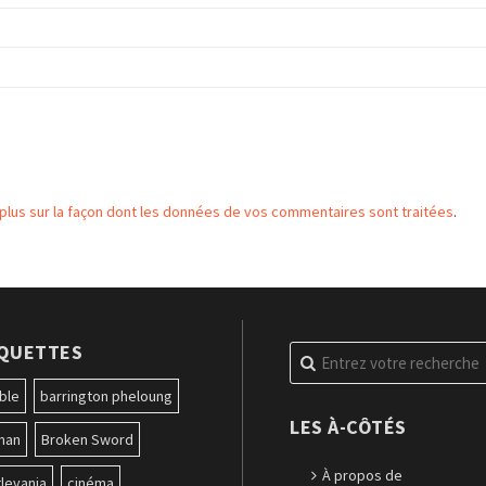
 plus sur la façon dont les données de vos commentaires sont traitées
.
IQUETTES
Recherche
pour
:
ble
barrington pheloung
LES À-CÔTÉS
man
Broken Sword
À propos de
levania
cinéma