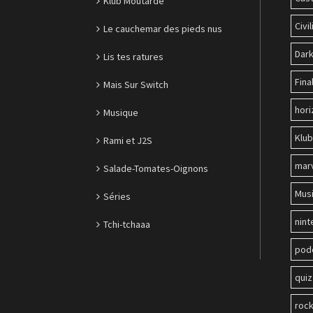
Klub Moutarde
Civil
Le cauchemar des pieds nus
Dark
Lis tes ratures
Fina
Mais Sur Switch
hori
Musique
Klu
Rami et J2S
mar
Salade-Tomates-Oignons
Mus
Séries
nin
Tchi-tchaaa
pod
quiz
roc