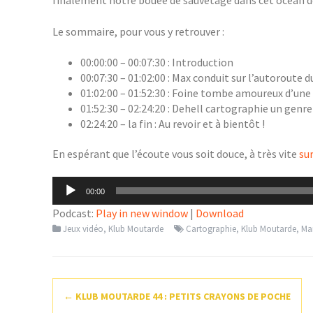
Le sommaire, pour vous y retrouver :
00:00:00 – 00:07:30 : Introduction
00:07:30 – 01:02:00 : Max conduit sur l’autoroute d
01:02:00 – 01:52:30 : Foine tombe amoureux d’un
01:52:30 – 02:24:20 : Dehell cartographie un genre 
02:24:20 – la fin : Au revoir et à bientôt !
En espérant que l’écoute vous soit douce, à très vite
su
Lecteur
00:00
audio
Podcast:
Play in new window
|
Download
Jeux vidéo
,
Klub Moutarde
Cartographie
,
Klub Moutarde
,
Mar
Navigation
←
KLUB MOUTARDE 44 : PETITS CRAYONS DE POCHE