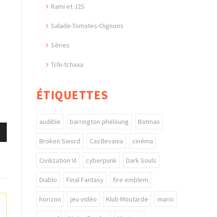
Rami et J2S
Salade-Tomates-Oignons
Séries
Tchi-tchaaa
ÉTIQUETTES
audible
barrington pheloung
Batman
Broken Sword
Castlevania
cinéma
s
Civilization VI
cyberpunk
Dark Souls
ter
Diablo
Final Fantasy
fire emblem
r
horizon
jeu vidéo
Klub Moutarde
mario