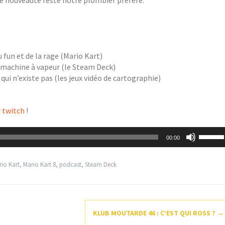
u fun et de la rage (Mario Kart)
e machine à vapeur (le Steam Deck)
qui n’existe pas (les jeux vidéo de cartographie)
r twitch
!
Utilisez
00:00
les
flèches
haut/ba
io Kart
,
Mario Kart 8
,
podcast
,
Steam Deck
pour
augmen
ou
diminue
le
KLUB MOUTARDE 46 : C’EST QUI ROSS ?
→
volume.