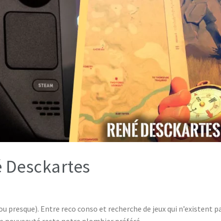
é Desckartes
ou presque). Entre reco conso et recherche de jeux qui n’existent p
e nouveauté reste notre plombier préféré.