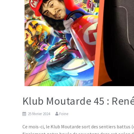
Klub Moutarde 45 : Ren
25 février 2024
Foine
Ce mois-ci, le Klub Moutarde sort des sentiers battus (
finalement notre bouée de sauvetage dans cet océan d