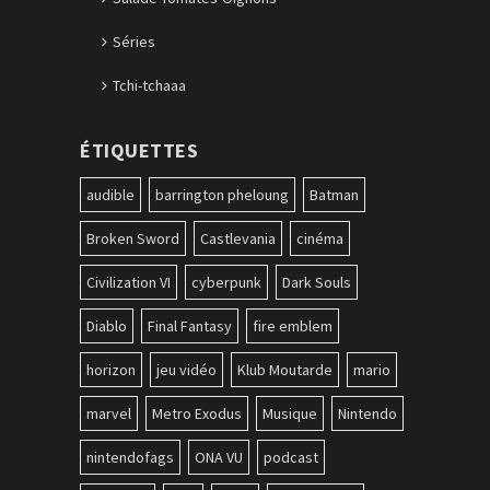
Séries
Tchi-tchaaa
ÉTIQUETTES
audible
barrington pheloung
Batman
Broken Sword
Castlevania
cinéma
Civilization VI
cyberpunk
Dark Souls
Diablo
Final Fantasy
fire emblem
horizon
jeu vidéo
Klub Moutarde
mario
marvel
Metro Exodus
Musique
Nintendo
nintendofags
ONA VU
podcast