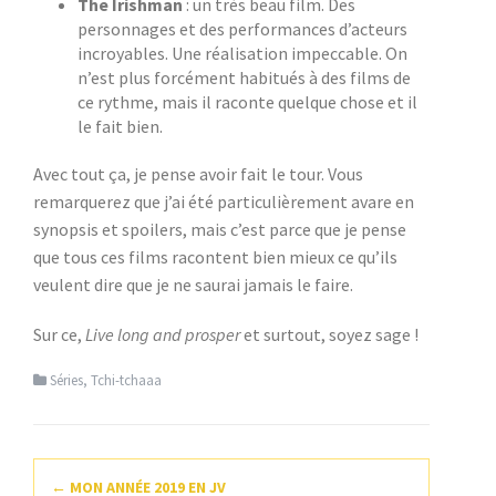
The Irishman
: un très beau film. Des
personnages et des performances d’acteurs
incroyables. Une réalisation impeccable. On
n’est plus forcément habitués à des films de
ce rythme, mais il raconte quelque chose et il
le fait bien.
Avec tout ça, je pense avoir fait le tour. Vous
remarquerez que j’ai été particulièrement avare en
synopsis et spoilers, mais c’est parce que je pense
que tous ces films racontent bien mieux ce qu’ils
veulent dire que je ne saurai jamais le faire.
Sur ce,
Live long and prosper
et surtout, soyez sage !
Séries
,
Tchi-tchaaa
Navigation
←
MON ANNÉE 2019 EN JV