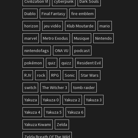
Civilization VI
cyberpunk
Dark Souls
Diablo
Final Fantasy
fire emblem
horizon
jeu vidéo
Klub Moutarde
mario
marvel
Metro Exodus
Musique
Nintendo
nintendofags
ONA VU
podcast
pokémon
quiz
quizz
Resident Evil
RJV
rock
RPG
Sonic
Star Wars
switch
The Witcher 3
tomb raider
Yakuza
Yakuza 0
Yakuza 2
Yakuza 3
Yakuza 4
Yakuza 5
Yakuza 6
Yakuza Kiwami
Zelda
Zelda Breath Of The Wild