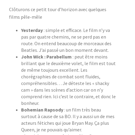
Clôturons ce petit tour d’horizon avec quelques
films pêle-mêle
Yesterday
: simple et efficace. Le film n’y va
pas par quatre chemins, ne se perd pas en
route. On entend beaucoup de morceaux des
Beatles. J’ai passé un bon moment devant.
John Wick : Parabellum
: peut être moins
brillant que le deuxième volet, le film est tout
de même toujours excellent. Les
chorégraphies de combat sont fluides,
compréhensibles… Je déteste les « shacky
cam » dans les scènes d’action car on n’y
comprend rien. Ici c’est le contraire, et donc le
bonheur.
Bohemian Rapsody
: un film très beau
surtout à cause de sa BO. Il y a aussi un de mes
acteurs fétiches qui joue Bryan May. Ça plus
Queen, je ne pouvais qu’aimer.