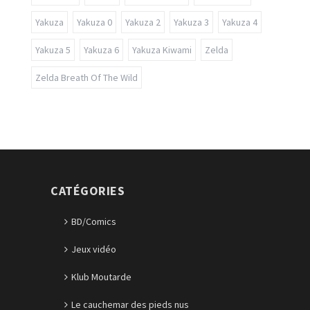
Yakuza
Yakuza 0
Yakuza 2
Yakuza 3
Yakuza 4
Yakuza 5
Yakuza 6
Yakuza Kiwami
Zelda
Zelda Breath Of The Wild
CATÉGORIES
BD/Comics
Jeux vidéo
Klub Moutarde
Le cauchemar des pieds nus