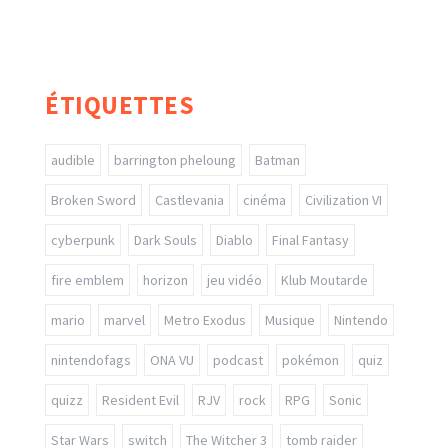
ÉTIQUETTES
audible
barrington pheloung
Batman
Broken Sword
Castlevania
cinéma
Civilization VI
cyberpunk
Dark Souls
Diablo
Final Fantasy
fire emblem
horizon
jeu vidéo
Klub Moutarde
mario
marvel
Metro Exodus
Musique
Nintendo
nintendofags
ONA VU
podcast
pokémon
quiz
quizz
Resident Evil
RJV
rock
RPG
Sonic
Star Wars
switch
The Witcher 3
tomb raider