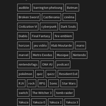
audible
barrington pheloung
Batman
Broken Sword
Castlevania
cinéma
Civilization VI
cyberpunk
Dark Souls
Diablo
Final Fantasy
fire emblem
horizon
jeu vidéo
Klub Moutarde
mario
marvel
Metro Exodus
Musique
Nintendo
nintendofags
ONA VU
podcast
pokémon
quiz
quizz
Resident Evil
RJV
rock
RPG
Sonic
Star Wars
switch
The Witcher 3
tomb raider
Yakuza
Yakuza 0
Yakuza 2
Yakuza 3