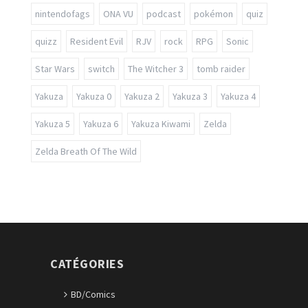
nintendofags
ONA VU
podcast
pokémon
quiz
quizz
Resident Evil
RJV
rock
RPG
Sonic
Star Wars
switch
The Witcher 3
tomb raider
Yakuza
Yakuza 0
Yakuza 2
Yakuza 3
Yakuza 4
Yakuza 5
Yakuza 6
Yakuza Kiwami
Zelda
Zelda Breath Of The Wild
CATÉGORIES
BD/Comics