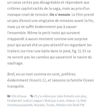
un casse certes pas désagréable et répondant aux
critères capilotractés de la saga, mais au prix d’un
manque cruel de tension.
On s’ennuie
. Le film prend
un peu d’envol une vingtaine de minutes avant la fin,
mais ça ne suffit évidemment pas à sauver
l’ensemble. Même le petit twist qui survient
n’apparaît à aucun moment comme une surprise
pour qui aurait été un peu attentif en regardant les
trailers (se tirer une balle dans le pied, fig. 1). Et ce
ne seront pas les caméos qui sauveront le navire du
naufrage.
Bref, en un mot comme en cent, préférez
évidemment
Ocean’s 11
, et laissons la famille Ocean
tranquille.
Tchi-tchaaa
Et y'a même pas Julia Roberts non plus
,
Finalement Justice League c'était pas si pire
,
Helena <3
,
Klub
moutaaaaaaaarde
,
Noyade
,
Ocean
,
Rendez-moi Brad Pitt