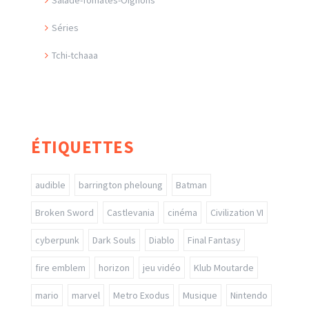
Séries
Tchi-tchaaa
ÉTIQUETTES
audible
barrington pheloung
Batman
Broken Sword
Castlevania
cinéma
Civilization VI
cyberpunk
Dark Souls
Diablo
Final Fantasy
fire emblem
horizon
jeu vidéo
Klub Moutarde
mario
marvel
Metro Exodus
Musique
Nintendo