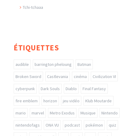
Tchi-tchaaa
ÉTIQUETTES
audible
barrington pheloung
Batman
Broken Sword
Castlevania
cinéma
Civilization VI
cyberpunk
Dark Souls
Diablo
Final Fantasy
fire emblem
horizon
jeu vidéo
Klub Moutarde
mario
marvel
Metro Exodus
Musique
Nintendo
nintendofags
ONA VU
podcast
pokémon
quiz