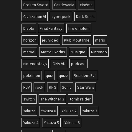
Broken Sword
Castlevania
cinéma
Civilization VI
cyberpunk
Dark Souls
Diablo
Final Fantasy
fire emblem
horizon
jeu vidéo
Klub Moutarde
mario
marvel
Metro Exodus
Musique
Nintendo
nintendofags
ONA VU
podcast
pokémon
quiz
quizz
Resident Evil
RJV
rock
RPG
Sonic
Star Wars
switch
The Witcher 3
tomb raider
Yakuza
Yakuza 0
Yakuza 2
Yakuza 3
Yakuza 4
Yakuza 5
Yakuza 6