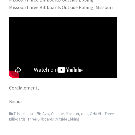
MissouriThree Billboards Outside Ebbing, Missouri
Cordialement,
Bisous.
Tchi-tchaaa
Avis
,
Critique
,
Missouri
,
ona
,
ONA VU
,
Three
Billboards
,
Three Billboards Outside Ebbing