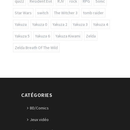
quizz
Resident Evil
RJV
rock
RPG
Sonic
Star Wars
switch
The Witcher 3
tomb raider
Yakuza
Yakuza 0
Yakuza 2
Yakuza 3
Yakuza 4
Yakuza 5
Yakuza 6
Yakuza Kiwami
Zelda
Zelda Breath Of The Wild
CATÉGORIES
BD/Comics
Jeux vidéo