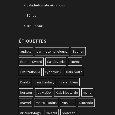
Salade-Tomates-Oignons
Séries
Tchi-tchaaa
ÉTIQUETTES
audible
barrington pheloung
Batman
Broken Sword
Castlevania
cinéma
Civilization VI
cyberpunk
Dark Souls
Diablo
Final Fantasy
fire emblem
horizon
jeu vidéo
Klub Moutarde
mario
marvel
Metro Exodus
Musique
Nintendo
nintendofags
ONA VU
podcast