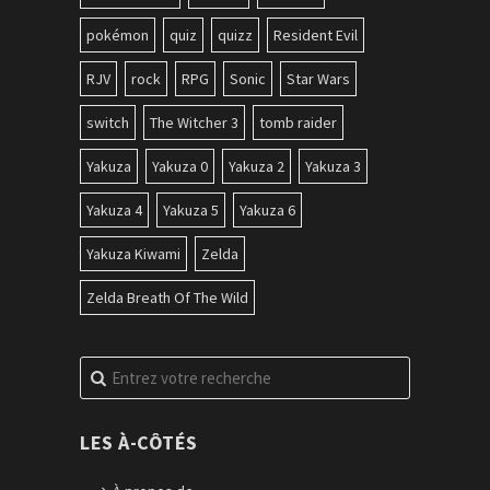
pokémon
quiz
quizz
Resident Evil
RJV
rock
RPG
Sonic
Star Wars
switch
The Witcher 3
tomb raider
Yakuza
Yakuza 0
Yakuza 2
Yakuza 3
Yakuza 4
Yakuza 5
Yakuza 6
Yakuza Kiwami
Zelda
Zelda Breath Of The Wild
Recherche
pour
:
LES À-CÔTÉS