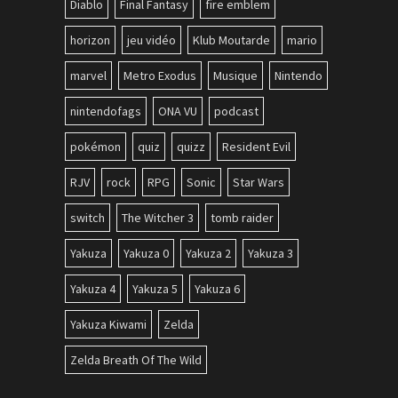
Diablo
Final Fantasy
fire emblem
horizon
jeu vidéo
Klub Moutarde
mario
marvel
Metro Exodus
Musique
Nintendo
nintendofags
ONA VU
podcast
pokémon
quiz
quizz
Resident Evil
RJV
rock
RPG
Sonic
Star Wars
switch
The Witcher 3
tomb raider
Yakuza
Yakuza 0
Yakuza 2
Yakuza 3
Yakuza 4
Yakuza 5
Yakuza 6
Yakuza Kiwami
Zelda
Zelda Breath Of The Wild