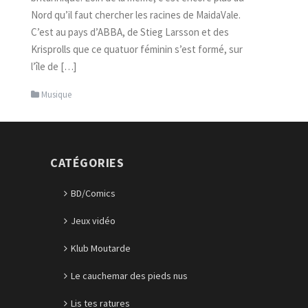
Nord qu’il faut chercher les racines de MaidaVale.
C’est au pays d’ABBA, de Stieg Larsson et des
Krisprolls que ce quatuor féminin s’est formé, sur
l’île de […]
Musique
CATÉGORIES
BD/Comics
Jeux vidéo
Klub Moutarde
Le cauchemar des pieds nus
Lis tes ratures