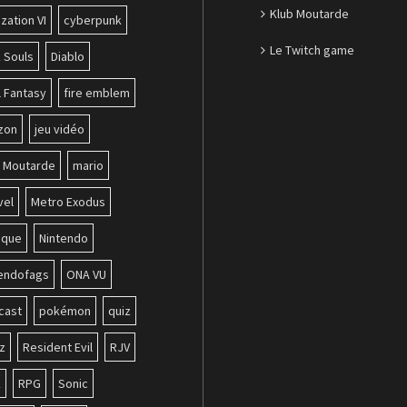
Klub Moutarde
ization VI
cyberpunk
Le Twitch game
 Souls
Diablo
l Fantasy
fire emblem
zon
jeu vidéo
b Moutarde
mario
vel
Metro Exodus
ique
Nintendo
tendofags
ONA VU
cast
pokémon
quiz
z
Resident Evil
RJV
k
RPG
Sonic