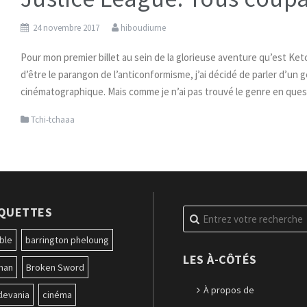
24 novembre 2017
hiboudiurne
Pour mon premier billet au sein de la glorieuse aventure qu’est Ket
d’être le parangon de l’anticonformisme, j’ai décidé de parler d’un 
cinématographique. Mais comme je n’ai pas trouvé le genre en quest
Tchi-tchaaa
IQUETTES
Recherche
pour
:
ble
barrington pheloung
LES À-CÔTÉS
man
Broken Sword
À propos de
levania
cinéma