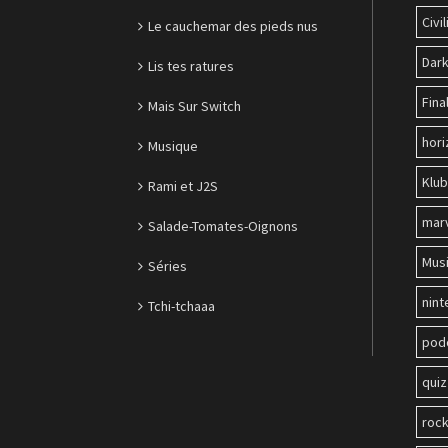
Civil
Le cauchemar des pieds nus
Dark
Lis tes ratures
Fina
Mais Sur Switch
hori
Musique
Klu
Rami et J2S
mar
Salade-Tomates-Oignons
Mus
Séries
nin
Tchi-tchaaa
pod
quiz
roc