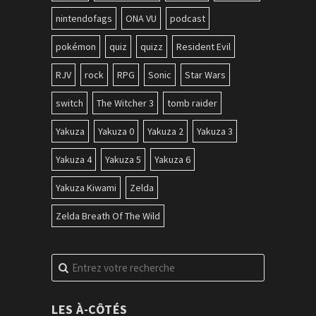
nintendofags
ONA VU
podcast
pokémon
quiz
quizz
Resident Evil
RJV
rock
RPG
Sonic
Star Wars
switch
The Witcher 3
tomb raider
Yakuza
Yakuza 0
Yakuza 2
Yakuza 3
Yakuza 4
Yakuza 5
Yakuza 6
Yakuza Kiwami
Zelda
Zelda Breath Of The Wild
Recherche
pour
:
LES À-CÔTÉS