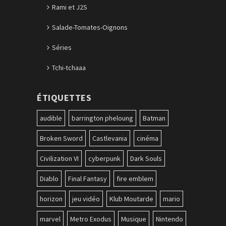
Rami et J2S
Salade-Tomates-Oignons
Séries
Tchi-tchaaa
ÉTIQUETTES
audible
barrington pheloung
Batman
Broken Sword
Castlevania
cinéma
Civilization VI
cyberpunk
Dark Souls
Diablo
Final Fantasy
fire emblem
horizon
jeu vidéo
Klub Moutarde
mario
marvel
Metro Exodus
Musique
Nintendo