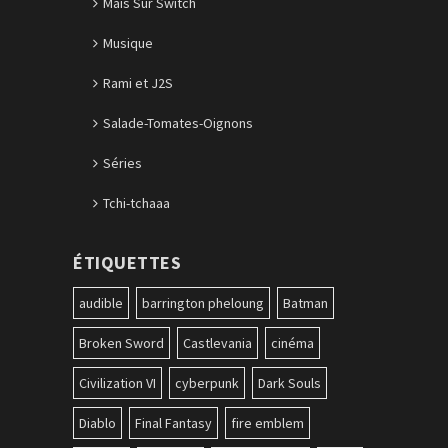
Mais Sur Switch
Musique
Rami et J2S
Salade-Tomates-Oignons
Séries
Tchi-tchaaa
ÉTIQUETTES
audible
barrington pheloung
Batman
Broken Sword
Castlevania
cinéma
Civilization VI
cyberpunk
Dark Souls
Diablo
Final Fantasy
fire emblem