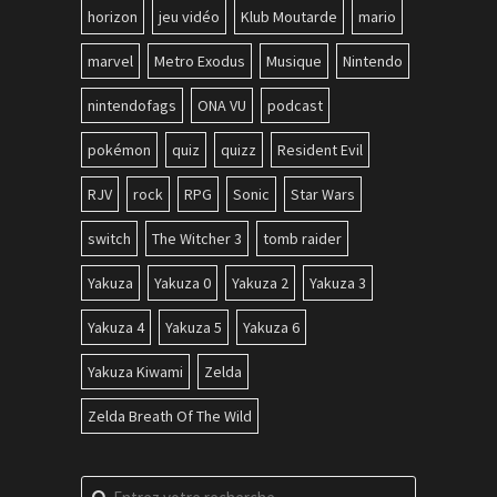
horizon
jeu vidéo
Klub Moutarde
mario
marvel
Metro Exodus
Musique
Nintendo
nintendofags
ONA VU
podcast
pokémon
quiz
quizz
Resident Evil
RJV
rock
RPG
Sonic
Star Wars
switch
The Witcher 3
tomb raider
Yakuza
Yakuza 0
Yakuza 2
Yakuza 3
Yakuza 4
Yakuza 5
Yakuza 6
Yakuza Kiwami
Zelda
Zelda Breath Of The Wild
Recherche