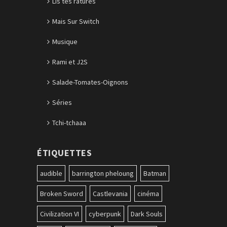
Lis tes ratures
Mais Sur Switch
Musique
Rami et J2S
Salade-Tomates-Oignons
Séries
Tchi-tchaaa
ÉTIQUETTES
audible
barrington pheloung
Batman
Broken Sword
Castlevania
cinéma
Civilization VI
cyberpunk
Dark Souls