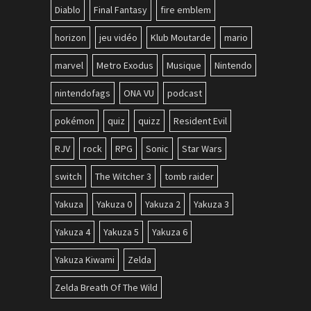
Diablo
Final Fantasy
fire emblem
horizon
jeu vidéo
Klub Moutarde
mario
marvel
Metro Exodus
Musique
Nintendo
nintendofags
ONA VU
podcast
pokémon
quiz
quizz
Resident Evil
RJV
rock
RPG
Sonic
Star Wars
switch
The Witcher 3
tomb raider
Yakuza
Yakuza 0
Yakuza 2
Yakuza 3
Yakuza 4
Yakuza 5
Yakuza 6
Yakuza Kiwami
Zelda
Zelda Breath Of The Wild