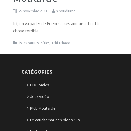
25 novembre 2023
hiboudiurne
Ici, on va parler de Friends, mes amours et cette
chose terrible.
Lis tes ratures
,
Séries
,
Tchi-tchaaa
CATÉGORIES
BD/Comics
Jeux vidéo
Klub Moutarde
Le cauchemar des pieds nus