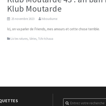
Klub Moutarde
25 novembre 2023
hiboudiurne
Ici, on va parler de Friends, mes amours et cette chose terrible.
Lis tes ratures
,
Séries
,
Tchi-tchaaa
IQUETTES
Recherche
pour