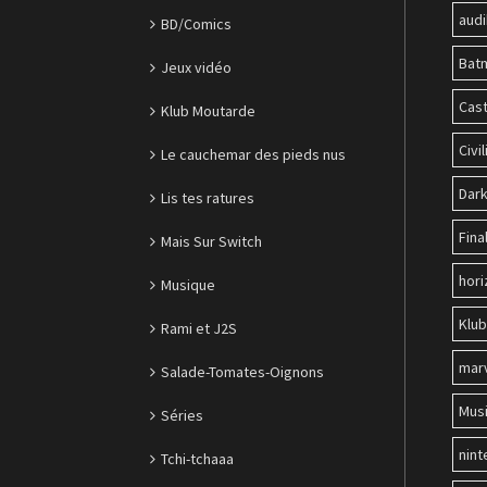
audi
BD/Comics
Bat
Jeux vidéo
Cast
Klub Moutarde
Civil
Le cauchemar des pieds nus
Dark
Lis tes ratures
Fina
Mais Sur Switch
hori
Musique
Klu
Rami et J2S
mar
Salade-Tomates-Oignons
Mus
Séries
nin
Tchi-tchaaa