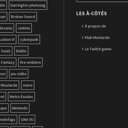
:
ble
barrington pheloung
LES À-CÔTÉS
man
Broken Sword
À propos de
levania
cinéma
Klub Moutarde
ization VI
cyberpunk
Le Twitch game
 Souls
Diablo
l Fantasy
fire emblem
zon
jeu vidéo
b Moutarde
mario
vel
Metro Exodus
ique
Nintendo
tendofags
ONA VU