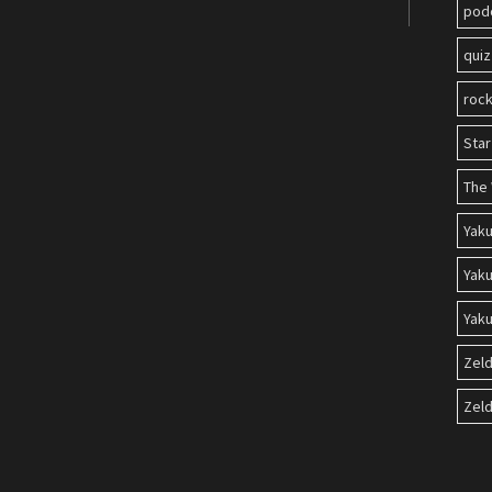
pod
quiz
roc
Sta
The 
Yak
Yaku
Yaku
Zel
Zeld