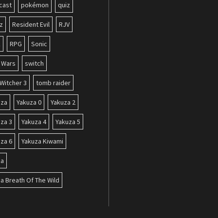
cast
pokémon
quiz
z
Resident Evil
RJV
k
RPG
Sonic
r Wars
switch
Witcher 3
tomb raider
uza
Yakuza 0
Yakuza 2
za 3
Yakuza 4
Yakuza 5
za 6
Yakuza Kiwami
da
a Breath Of The Wild