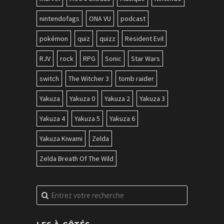
nintendofags
ONA VU
podcast
pokémon
quiz
quizz
Resident Evil
RJV
rock
RPG
Sonic
Star Wars
switch
The Witcher 3
tomb raider
Yakuza
Yakuza 0
Yakuza 2
Yakuza 3
Yakuza 4
Yakuza 5
Yakuza 6
Yakuza Kiwami
Zelda
Zelda Breath Of The Wild
Recherche
pour
: