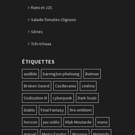
Rami et J2S
Salade-Tomates-Oignons
Séries
Tchi-tchaaa
ÉTIQUETTES
audible
barrington pheloung
Batman
Broken Sword
Castlevania
cinéma
Civilization VI
cyberpunk
Dark Souls
Diablo
Final Fantasy
fire emblem
horizon
jeu vidéo
Klub Moutarde
mario
marvel
Metro Exodus
Musique
Nintendo