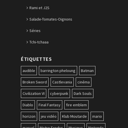
Rami et J2S
Salade-Tomates-Oignons
Séries
Tchi-tchaaa
ÉTIQUETTES
audible
barrington pheloung
Batman
Broken Sword
Castlevania
cinéma
Civilization VI
cyberpunk
Dark Souls
Diablo
Final Fantasy
fire emblem
horizon
jeu vidéo
Klub Moutarde
mario
marvel
Metro Exodus
Musique
Nintendo