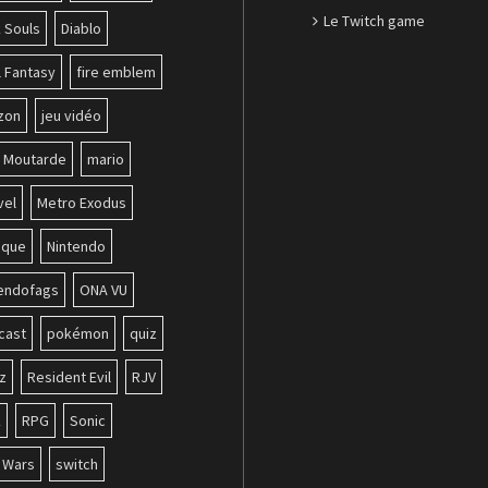
Le Twitch game
 Souls
Diablo
l Fantasy
fire emblem
zon
jeu vidéo
b Moutarde
mario
vel
Metro Exodus
ique
Nintendo
tendofags
ONA VU
cast
pokémon
quiz
z
Resident Evil
RJV
k
RPG
Sonic
r Wars
switch