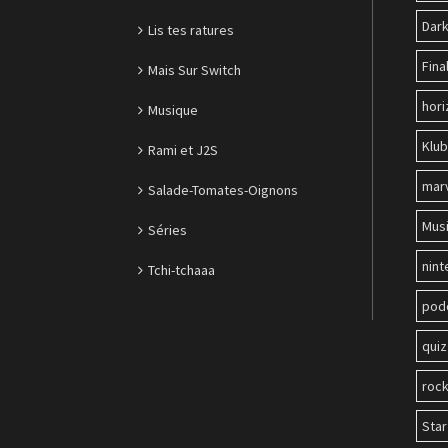
Dark
Lis tes ratures
Fina
Mais Sur Switch
hori
Musique
Klu
Rami et J2S
mar
Salade-Tomates-Oignons
Mus
Séries
nin
Tchi-tchaaa
pod
quiz
roc
Sta