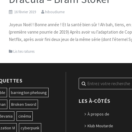
16 février 2019
hiboudiurne
Joyeux Noël ! Bonne année ! Et la santé bien sûr ! Ah bah, tiens, en
(première vanne pourrie de 2019) Après avoir vu l’adaptation de Co
Netflix, après avoir fini deux jeux de la même série (dont l’éternel
Lis tes ratures
IQUETTES
Recherche
pour
:
ble
barrington pheloung
LES À-CÔTÉS
man
Broken Sword
À propos de
levania
cinéma
Klub Moutarde
ization VI
cyberpunk