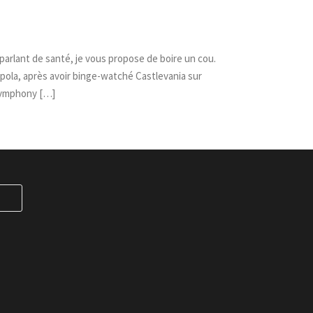
 parlant de santé, je vous propose de boire un cou.
ppola, après avoir binge-watché Castlevania sur
 Symphony […]