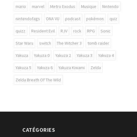
mario
marvel
Metro Exodus
Musique
Nintendo
nintendofags
ONA VU
podcast
pokémon
quiz
quizz
Resident Evil
RJV
rock
RPG
Sonic
Star Wars
switch
The Witcher 3
tomb raider
Yakuza
Yakuza 0
Yakuza 2
Yakuza 3
Yakuza 4
Yakuza 5
Yakuza 6
Yakuza Kiwami
Zelda
Zelda Breath Of The Wild
CATÉGORIES