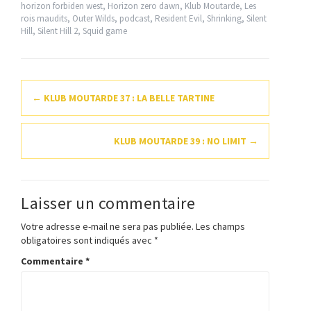
horizon forbiden west
,
Horizon zero dawn
,
Klub Moutarde
,
Les
rois maudits
,
Outer Wilds
,
podcast
,
Resident Evil
,
Shrinking
,
Silent
Hill
,
Silent Hill 2
,
Squid game
Navigation
←
KLUB MOUTARDE 37 : LA BELLE TARTINE
d'article
KLUB MOUTARDE 39 : NO LIMIT
→
Laisser un commentaire
Votre adresse e-mail ne sera pas publiée.
Les champs
obligatoires sont indiqués avec
*
Commentaire
*