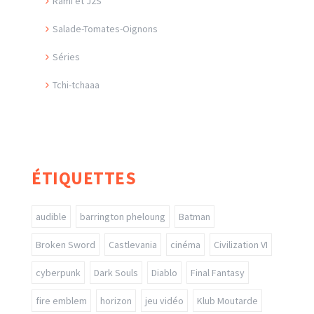
Rami et J2S
Salade-Tomates-Oignons
Séries
Tchi-tchaaa
ÉTIQUETTES
audible
barrington pheloung
Batman
Broken Sword
Castlevania
cinéma
Civilization VI
cyberpunk
Dark Souls
Diablo
Final Fantasy
fire emblem
horizon
jeu vidéo
Klub Moutarde