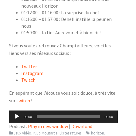
nouveaux Horizon
01:12:00 – 01:16:00 : La surprise du chef
01:16:00 – 01:57:00 : Dehell instille la peur en
nous
01:59:00 – la fin : Au revoir et à bientôt !
Si vous voulez retrouvez Champi ailleurs, voici les
liens vers ses réseaux sociaux :
Twitter
Instagram
Twitch
En espérant que l’écoute vous soit douce, à très vite
sur
twitch
!
Lecteur
00:00
00:00
audio
Podcast:
Play in new window
|
Download
Jeux vidéo
,
Klub Moutarde
,
Lis tes ratures
horizon
,