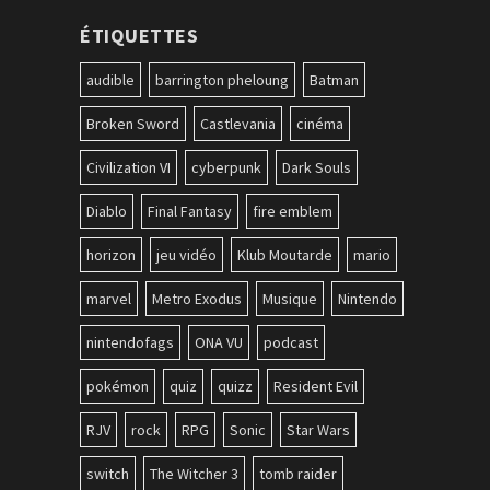
ÉTIQUETTES
audible
barrington pheloung
Batman
Broken Sword
Castlevania
cinéma
Civilization VI
cyberpunk
Dark Souls
Diablo
Final Fantasy
fire emblem
horizon
jeu vidéo
Klub Moutarde
mario
marvel
Metro Exodus
Musique
Nintendo
nintendofags
ONA VU
podcast
pokémon
quiz
quizz
Resident Evil
RJV
rock
RPG
Sonic
Star Wars
switch
The Witcher 3
tomb raider