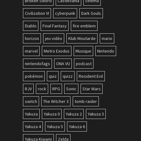
Broken Sword
Castlevania
cinéma
Civilization VI
cyberpunk
Dark Souls
Diablo
Final Fantasy
fire emblem
horizon
jeu vidéo
Klub Moutarde
mario
marvel
Metro Exodus
Musique
Nintendo
nintendofags
ONA VU
podcast
pokémon
quiz
quizz
Resident Evil
RJV
rock
RPG
Sonic
Star Wars
switch
The Witcher 3
tomb raider
Yakuza
Yakuza 0
Yakuza 2
Yakuza 3
Yakuza 4
Yakuza 5
Yakuza 6
Yakuza Kiwami
Zelda