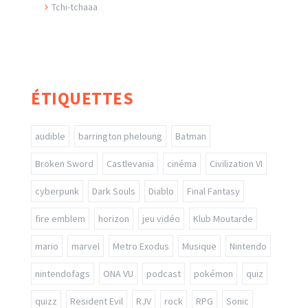
Tchi-tchaaa
ÉTIQUETTES
audible
barrington pheloung
Batman
Broken Sword
Castlevania
cinéma
Civilization VI
cyberpunk
Dark Souls
Diablo
Final Fantasy
fire emblem
horizon
jeu vidéo
Klub Moutarde
mario
marvel
Metro Exodus
Musique
Nintendo
nintendofags
ONA VU
podcast
pokémon
quiz
quizz
Resident Evil
RJV
rock
RPG
Sonic