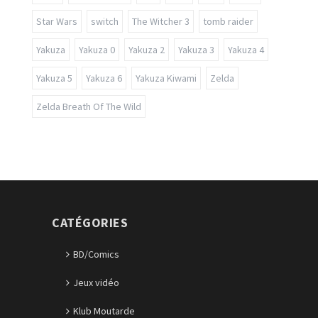
Star Wars
switch
The Witcher 3
tomb raider
Yakuza
Yakuza 0
Yakuza 2
Yakuza 3
Yakuza 4
Yakuza 5
Yakuza 6
Yakuza Kiwami
Zelda
Zelda Breath Of The Wild
CATÉGORIES
BD/Comics
Jeux vidéo
Klub Moutarde