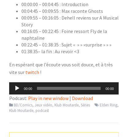
00:00:00 – 00:04:45 : Introduction
00:04:45 – 00:09:55 : Max raconte Ghosts
00:09:55 – 00:16:05 : Dehell reviens sur A Musical
Story
00:16:05 – 00:22:45 : Foine ressort Fly de la
naphtaline
00:22:45 – 01:38:35 : Sujet « » » »surprise » » »
01:38:35– la fin : Au revoir <3
En espérant que l’écoute vous soit douce, et à très
vite sur
twitch
!
Lecteur
00:00
00:00
audio
Podcast:
Play in new window
|
Download
BD/Comics
,
Jeux vidéo
,
Klub Moutarde
,
Séries
Elden Ring
,
Klub Moutarde
,
podcast