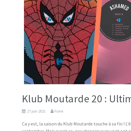
Klub Moutarde 20 : Ulti
27 juin 2021
Foine
Ca y est, la saison du Klub Moutarde touche à sa fin ! L
septembre. Mais avant ça, nos chroniqueurs vont ont pré