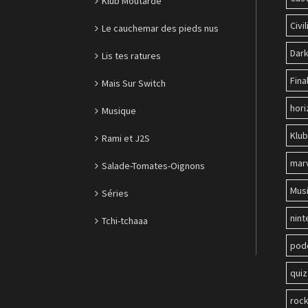
Klub Moutarde
Civil
Le cauchemar des pieds nus
Dark
Lis tes ratures
Fina
Mais Sur Switch
hori
Musique
Klu
Rami et J2S
mar
Salade-Tomates-Oignons
Mus
Séries
nin
Tchi-tchaaa
pod
quiz
roc