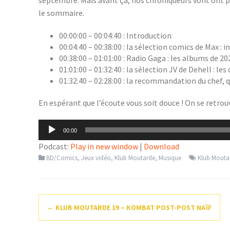
le sommaire.
00:00:00 – 00:04:40 : Introduction
00:04:40 – 00:38:00 : la sélection comics de Max : in
00:38:00 – 01:01:00 : Radio Gaga : les albums de 20
01:01:00 – 01:32:40 : la sélection JV de Dehell : le
01:32:40 – 02:28:00 : la recommandation du chef, qu
En espérant que l’écoute vous soit douce ! On se retro
Lecteur
00:00
audio
Podcast:
Play in new window
|
Download
BD/Comics
,
Jeux vidéo
,
Klub Moutarde
,
Musique
Klub Mouta
Navigation
←
KLUB MOUTARDE 19 – KOMBAT POST-POST NAÏF
d'article