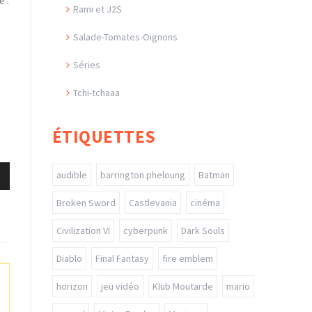
Rami et J2S
Salade-Tomates-Oignons
Séries
Tchi-tchaaa
ÉTIQUETTES
audible
barrington pheloung
Batman
Broken Sword
Castlevania
cinéma
s
Civilization VI
cyberpunk
Dark Souls
ter
Diablo
Final Fantasy
fire emblem
r
horizon
jeu vidéo
Klub Moutarde
mario