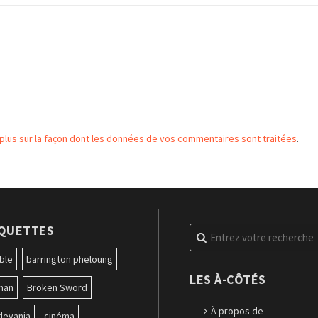
 plus sur la façon dont les données de vos commentaires sont traitées
.
IQUETTES
Recherche
pour
:
ble
barrington pheloung
LES À-CÔTÉS
man
Broken Sword
À propos de
levania
cinéma