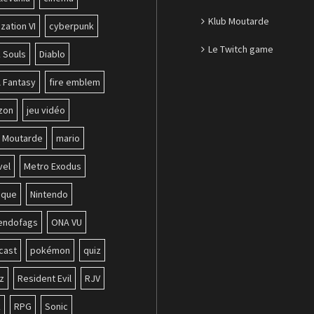
Klub Moutarde
ization VI
cyberpunk
Le Twitch game
 Souls
Diablo
l Fantasy
fire emblem
zon
jeu vidéo
b Moutarde
mario
vel
Metro Exodus
ique
Nintendo
tendofags
ONA VU
cast
pokémon
quiz
z
Resident Evil
RJV
k
RPG
Sonic