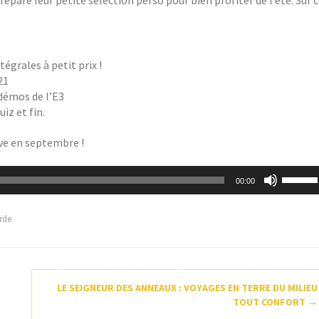
tégrales à petit prix !
21
s démos de l’E3
iz et fin.
uve en septembre !
Utilisez
00:00
les
flèches
haut/ba
rde
pour
augmen
ou
diminue
le
LE SEIGNEUR DES ANNEAUX : VOYAGES EN TERRE DU MILIEU
volume.
TOUT CONFORT
→