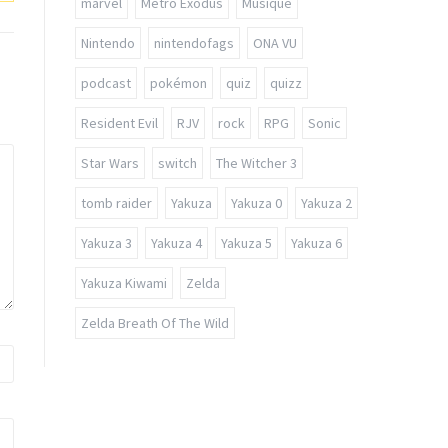
marvel
Metro Exodus
Musique
Nintendo
nintendofags
ONA VU
podcast
pokémon
quiz
quizz
Resident Evil
RJV
rock
RPG
Sonic
Star Wars
switch
The Witcher 3
tomb raider
Yakuza
Yakuza 0
Yakuza 2
Yakuza 3
Yakuza 4
Yakuza 5
Yakuza 6
Yakuza Kiwami
Zelda
Zelda Breath Of The Wild