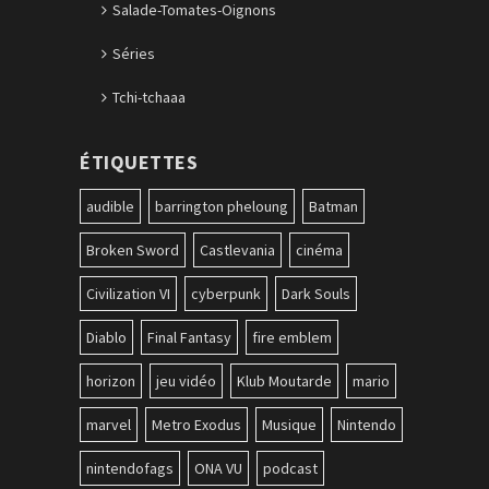
Salade-Tomates-Oignons
Séries
Tchi-tchaaa
ÉTIQUETTES
audible
barrington pheloung
Batman
Broken Sword
Castlevania
cinéma
Civilization VI
cyberpunk
Dark Souls
Diablo
Final Fantasy
fire emblem
horizon
jeu vidéo
Klub Moutarde
mario
marvel
Metro Exodus
Musique
Nintendo
nintendofags
ONA VU
podcast