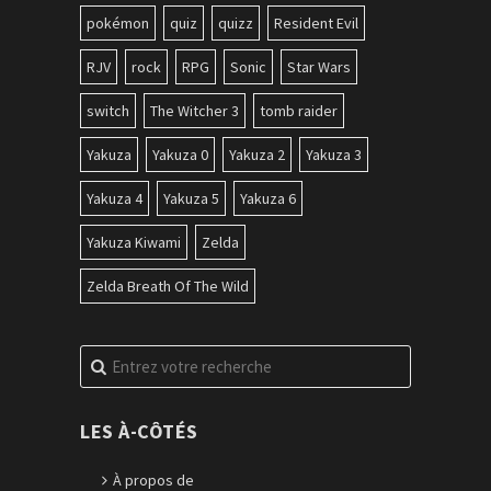
pokémon
quiz
quizz
Resident Evil
RJV
rock
RPG
Sonic
Star Wars
switch
The Witcher 3
tomb raider
Yakuza
Yakuza 0
Yakuza 2
Yakuza 3
Yakuza 4
Yakuza 5
Yakuza 6
Yakuza Kiwami
Zelda
Zelda Breath Of The Wild
Recherche
pour
:
LES À-CÔTÉS
À propos de