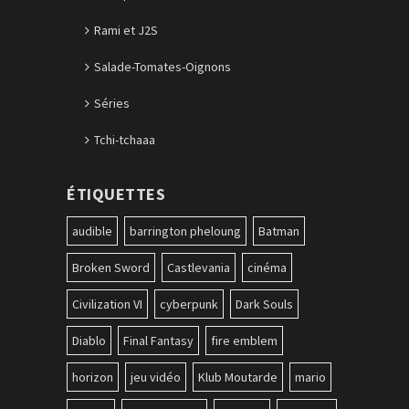
Rami et J2S
Salade-Tomates-Oignons
Séries
Tchi-tchaaa
ÉTIQUETTES
audible
barrington pheloung
Batman
Broken Sword
Castlevania
cinéma
Civilization VI
cyberpunk
Dark Souls
Diablo
Final Fantasy
fire emblem
horizon
jeu vidéo
Klub Moutarde
mario