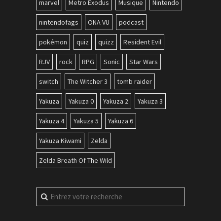
marvel
Metro Exodus
Musique
Nintendo
nintendofags
ONA VU
podcast
pokémon
quiz
quizz
Resident Evil
RJV
rock
RPG
Sonic
Star Wars
switch
The Witcher 3
tomb raider
Yakuza
Yakuza 0
Yakuza 2
Yakuza 3
Yakuza 4
Yakuza 5
Yakuza 6
Yakuza Kiwami
Zelda
Zelda Breath Of The Wild
Recherche
pour
: