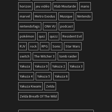
horizon
jeu vidéo
Klub Moutarde
mario
marvel
Metro Exodus
Musique
Nintendo
nintendofags
ONA VU
podcast
pokémon
quiz
quizz
Resident Evil
RJV
rock
RPG
Sonic
Star Wars
switch
The Witcher 3
tomb raider
Yakuza
Yakuza 0
Yakuza 2
Yakuza 3
Yakuza 4
Yakuza 5
Yakuza 6
Yakuza Kiwami
Zelda
Zelda Breath Of The Wild