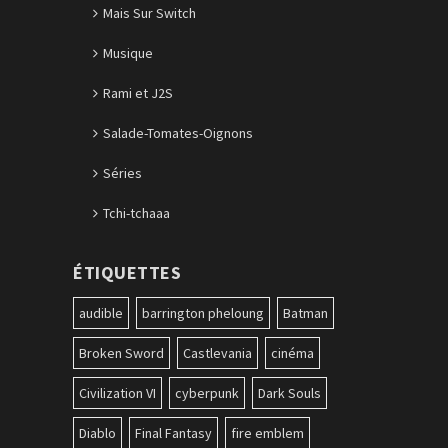
Mais Sur Switch
Musique
Rami et J2S
Salade-Tomates-Oignons
Séries
Tchi-tchaaa
ÉTIQUETTES
audible
barrington pheloung
Batman
Broken Sword
Castlevania
cinéma
Civilization VI
cyberpunk
Dark Souls
Diablo
Final Fantasy
fire emblem