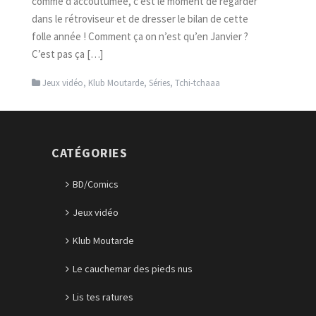
comme d’accoutumée, c’est le moment de regarder
dans le rétroviseur et de dresser le bilan de cette
folle année ! Comment ça on n’est qu’en Janvier ?
C’est pas ça […]
Jeux vidéo
,
Klub Moutarde
,
Séries
,
Tchi-tchaaa
CATÉGORIES
BD/Comics
Jeux vidéo
Klub Moutarde
Le cauchemar des pieds nus
Lis tes ratures