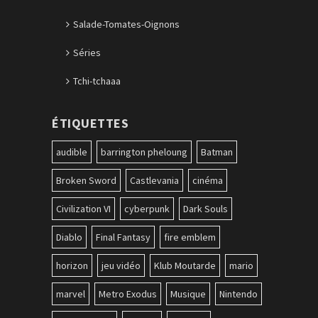
Salade-Tomates-Oignons
Séries
Tchi-tchaaa
ÉTIQUETTES
audible
barrington pheloung
Batman
Broken Sword
Castlevania
cinéma
Civilization VI
cyberpunk
Dark Souls
Diablo
Final Fantasy
fire emblem
horizon
jeu vidéo
Klub Moutarde
mario
marvel
Metro Exodus
Musique
Nintendo