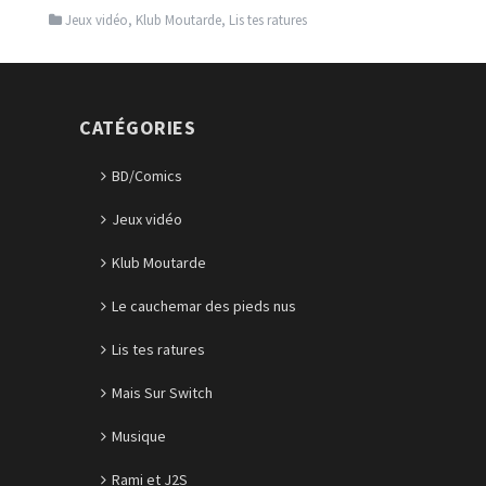
Jeux vidéo
,
Klub Moutarde
,
Lis tes ratures
CATÉGORIES
BD/Comics
Jeux vidéo
Klub Moutarde
Le cauchemar des pieds nus
Lis tes ratures
Mais Sur Switch
Musique
Rami et J2S