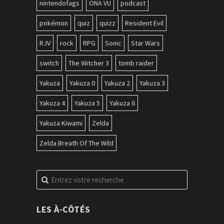
nintendofags
ONA VU
podcast
pokémon
quiz
quizz
Resident Evil
RJV
rock
RPG
Sonic
Star Wars
switch
The Witcher 3
tomb raider
Yakuza
Yakuza 0
Yakuza 2
Yakuza 3
Yakuza 4
Yakuza 5
Yakuza 6
Yakuza Kiwami
Zelda
Zelda Breath Of The Wild
Recherche
pour
:
LES À-CÔTÉS