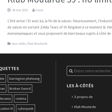
28 mai 2023
Foine
L’été arrive ! Et avec lui, la fin de la saison. Heureusement, l’indust
de saison en sortant Zelda Tears of th Kingdom à ce moment là. 
monomaniaques et vous proposent de bien beaux sujets à côté de
Jeux vidéo
,
Klub Moutarde
IQUETTES
Recherche
pour
:
ble
barrington pheloung
LES À-CÔTÉS
man
Broken Sword
À propos de
levania
cinéma
Klub Moutarde
ization VI
cyberpunk