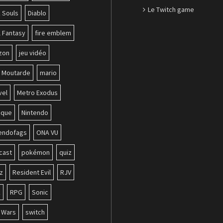
Le Twitch game
 Souls
Diablo
l Fantasy
fire emblem
zon
jeu vidéo
b Moutarde
mario
vel
Metro Exodus
ique
Nintendo
tendofags
ONA VU
cast
pokémon
quiz
z
Resident Evil
RJV
k
RPG
Sonic
r Wars
switch