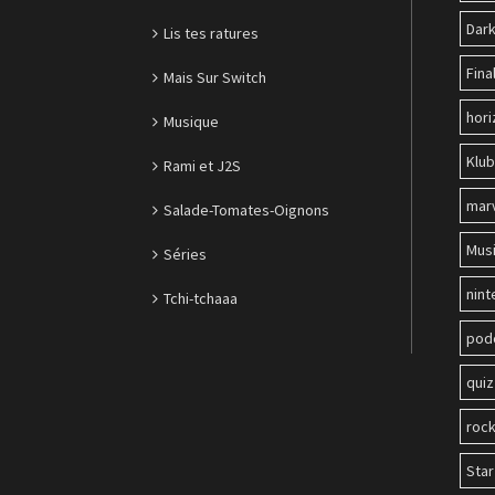
Dark
Lis tes ratures
Fina
Mais Sur Switch
hori
Musique
Klu
Rami et J2S
mar
Salade-Tomates-Oignons
Mus
Séries
nin
Tchi-tchaaa
pod
quiz
roc
Sta