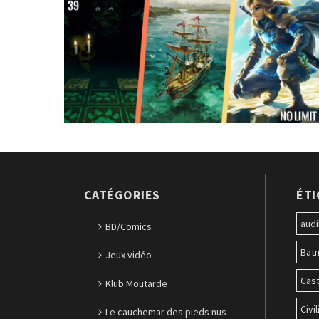
CATÉGORIES
ÉT
audi
BD/Comics
Bat
Jeux vidéo
Cast
Klub Moutarde
Civil
Le cauchemar des pieds nus