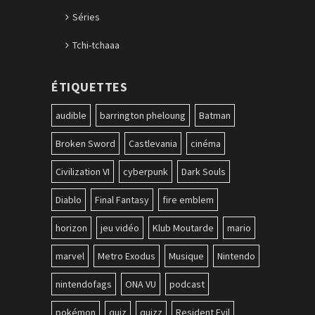
Séries
Tchi-tchaaa
ÉTIQUETTES
audible
barrington pheloung
Batman
Broken Sword
Castlevania
cinéma
Civilization VI
cyberpunk
Dark Souls
Diablo
Final Fantasy
fire emblem
horizon
jeu vidéo
Klub Moutarde
mario
marvel
Metro Exodus
Musique
Nintendo
nintendofags
ONA VU
podcast
pokémon
quiz
quizz
Resident Evil