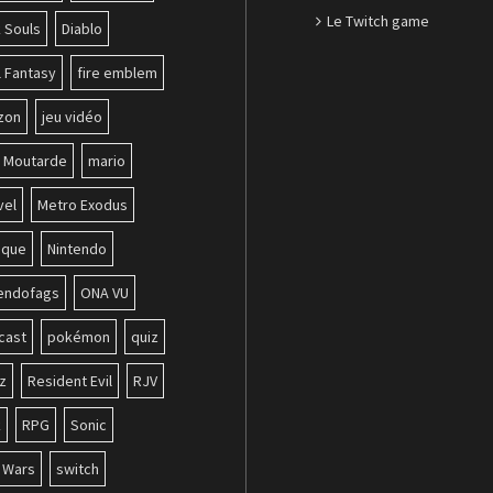
Le Twitch game
 Souls
Diablo
l Fantasy
fire emblem
zon
jeu vidéo
b Moutarde
mario
vel
Metro Exodus
ique
Nintendo
tendofags
ONA VU
cast
pokémon
quiz
z
Resident Evil
RJV
k
RPG
Sonic
r Wars
switch