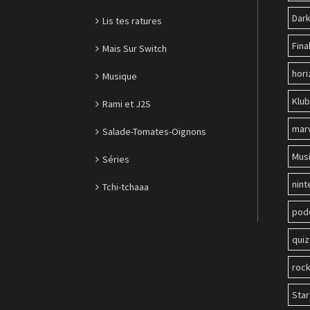
Dark
Lis tes ratures
Fina
Mais Sur Switch
hori
Musique
Klu
Rami et J2S
mar
Salade-Tomates-Oignons
Mus
Séries
nin
Tchi-tchaaa
pod
quiz
roc
Sta