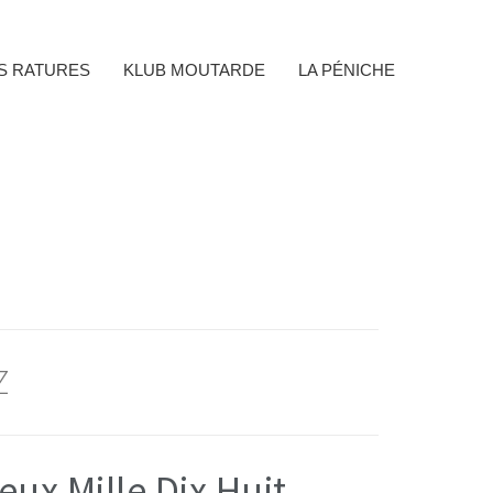
ES RATURES
KLUB MOUTARDE
LA PÉNICHE
Z
ux Mille Dix Huit