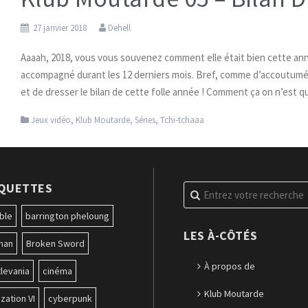
27 janvier 2018
Dehell
Aaaah, 2018, vous vous souvenez comment elle était bien cette an
accompagné durant les 12 derniers mois. Bref, comme d’accoutumée
et de dresser le bilan de cette folle année ! Comment ça on n’est qu
Jeux vidéo
,
Klub Moutarde
,
Séries
,
Tchi-tchaaa
IQUETTES
Recherche
pour
:
ble
barrington pheloung
LES À-CÔTÉS
man
Broken Sword
À propos de
levania
cinéma
Klub Moutarde
ization VI
cyberpunk