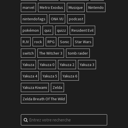
marvel
Metro Exodus
Musique
Nintendo
nintendofags
ONA VU
podcast
pokémon
quiz
quizz
Resident Evil
RJV
rock
RPG
Sonic
Star Wars
switch
The Witcher 3
tomb raider
Yakuza
Yakuza 0
Yakuza 2
Yakuza 3
Yakuza 4
Yakuza 5
Yakuza 6
Yakuza Kiwami
Zelda
Zelda Breath Of The Wild
Recherche
pour