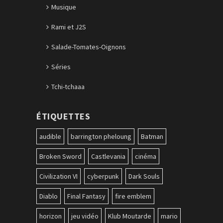
Musique
Rami et J2S
Salade-Tomates-Oignons
Séries
Tchi-tchaaa
ÉTIQUETTES
audible
barrington pheloung
Batman
Broken Sword
Castlevania
cinéma
Civilization VI
cyberpunk
Dark Souls
Diablo
Final Fantasy
fire emblem
horizon
jeu vidéo
Klub Moutarde
mario