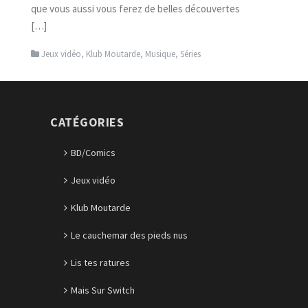
que vous aussi vous ferez de belles découvertes
[…]
Jeux vidéo
,
Klub Moutarde
,
Musique
,
Séries
CATÉGORIES
BD/Comics
Jeux vidéo
Klub Moutarde
Le cauchemar des pieds nus
Lis tes ratures
Mais Sur Switch